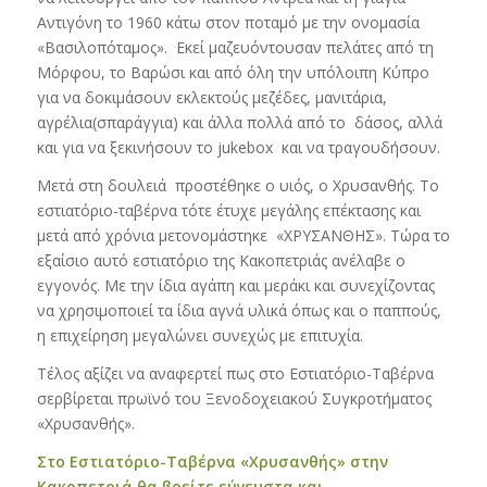
Αντιγόνη το 1960 κάτω στον ποταμό με την ονομασία
«Βασιλοπόταμος». Εκεί μαζευόντουσαν πελάτες από τη
Μόρφου, το Βαρώσι και από όλη την υπόλοιπη Κύπρο
για να δοκιμάσουν εκλεκτούς μεζέδες, μανιτάρια,
αγρέλια(σπαράγγια) και άλλα πολλά από το δάσος, αλλά
και για να ξεκινήσουν το jukebox και να τραγουδήσουν.
Μετά στη δουλειά προστέθηκε ο υιός, ο Χρυσανθής. Το
εστιατόριο-ταβέρνα τότε έτυχε μεγάλης επέκτασης και
μετά από χρόνια μετονομάστηκε «ΧΡΥΣΑΝΘΗΣ». Τώρα το
εξαίσιο αυτό εστιατόριο της Κακοπετριάς ανέλαβε ο
εγγονός. Με την ίδια αγάπη και μεράκι και συνεχίζοντας
να χρησιμοποιεί τα ίδια αγνά υλικά όπως και ο παππούς,
η επιχείρηση μεγαλώνει συνεχώς με επιτυχία.
Τέλος αξίζει να αναφερτεί πως στο Εστιατόριο-Ταβέρνα
σερβίρεται πρωϊνό του Ξενοδοχειακού Συγκροτήματος
«Χρυσανθής».
Στο Εστιατόριο-Ταβέρνα «Χρυσανθής» στην
Κακοπετριά θα βρείτε εύγευστα και