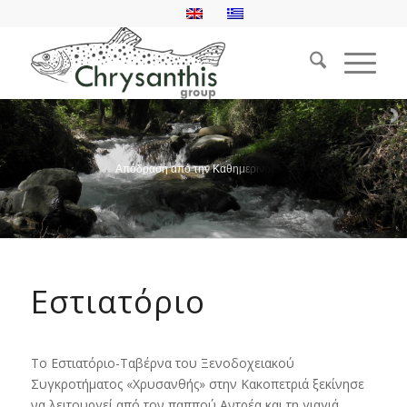
Α
π
ό
δ
ρ
α
σ
η
α
π
ό
τ
η
ν
Κ
α
θ
η
μ
ε
ρ
ι
ν
ό
τ
η
τ
α
Εστιατόριο
Το Εστιατόριο-Ταβέρνα του Ξενοδοχειακού
Συγκροτήματος «Χρυσανθής» στην Κακοπετριά ξεκίνησε
να λειτουργεί από τον παππού Αντρέα και τη γιαγιά